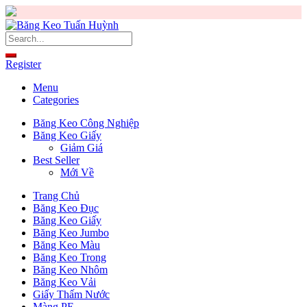
Skip
to
content
Register
Menu
Categories
Băng Keo Công Nghiệp
Băng Keo Giấy
Giảm Giá
Best Seller
Mới Về
Trang Chủ
Băng Keo Đục
Băng Keo Giấy
Băng Keo Jumbo
Băng Keo Màu
Băng Keo Trong
Băng Keo Nhôm
Băng Keo Vải
Giấy Thấm Nước
Màng PE