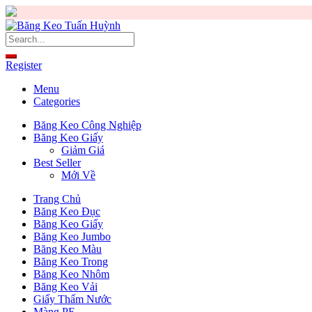
Skip
to
content
Register
Menu
Categories
Băng Keo Công Nghiệp
Băng Keo Giấy
Giảm Giá
Best Seller
Mới Về
Trang Chủ
Băng Keo Đục
Băng Keo Giấy
Băng Keo Jumbo
Băng Keo Màu
Băng Keo Trong
Băng Keo Nhôm
Băng Keo Vải
Giấy Thấm Nước
Màng PE