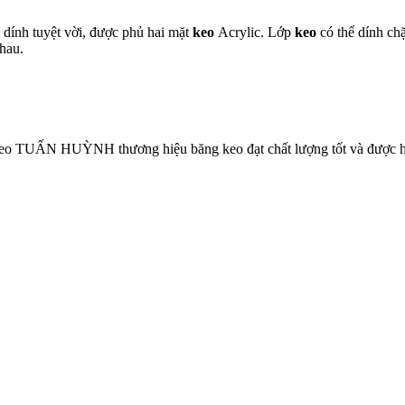
 dính tuyệt vời, được phủ hai mặt
keo
Acrylic. Lớp
keo
có thể dính chặ
nhau.
Keo TUẤN HUỲNH thương hiệu băng keo đạt chất lượng tốt và được h