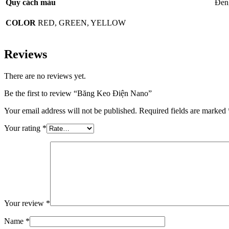
Quy cách màu
Đen,
COLOR
RED, GREEN, YELLOW
Reviews
There are no reviews yet.
Be the first to review “Băng Keo Điện Nano”
Your email address will not be published.
Required fields are marked
Your rating
*
Your review
*
Name
*