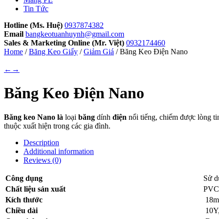
Tin Tức
Hotline (Ms. Huệ)
0937874382
Email
bangkeotuanhuynh@gmail.com
Sales & Marketing Online (Mr. Việt)
0932174460
Home
/
Băng Keo Giấy
/
Giảm Giá
/ Băng Keo Điện Nano
←
→
Băng Keo Điện Nano
Băng keo Nano là
loại
băng
dính
điện
nổi tiếng, chiếm được lòng t
thuộc xuất hiện trong các gia đình.
Description
Additional information
Reviews (0)
Công
dụng
Sử d
Chất liệu sản xuất
PVC,
Kích thước
18
Chiều
dài
10Y,