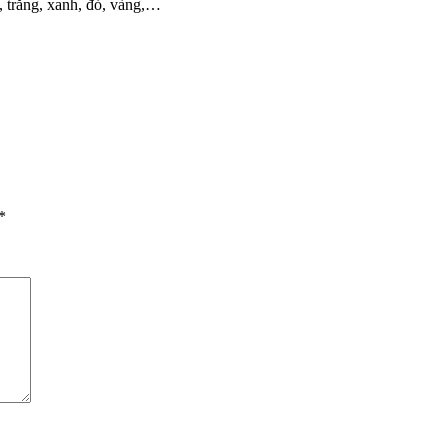
 trắng, xanh, đỏ, vàng,…
*